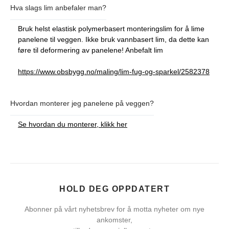
Hva slags lim anbefaler man?
Bruk helst elastisk polymerbasert monteringslim for å lime
panelene til veggen. Ikke bruk vannbasert lim, da dette kan
føre til deformering av panelene! Anbefalt lim
https://www.obsbygg.no/maling/lim-fug-og-sparkel/2582378
Hvordan monterer jeg panelene på veggen?
Se hvordan du monterer, klikk her
HOLD DEG OPPDATERT
Abonner på vårt nyhetsbrev for å motta nyheter om nye
ankomster,